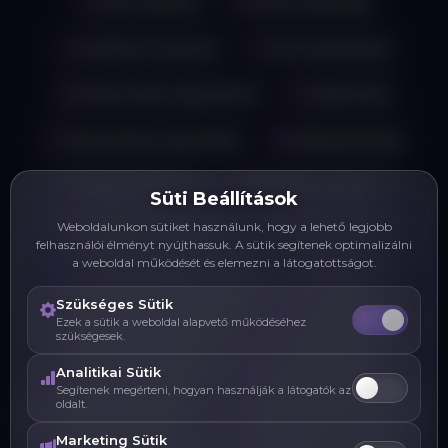
CRM rendszer
Email marketing
Analitika & riportok
Push értesítések
Felhasználói regisztráció
Webáruház
Dokumentum generálás
Többnyelvűség
Keresési funkció
Értékelési rendszer
Süti Beállítások
Weboldalunkon sütiket használunk, hogy a lehető legjobb
Képfeltöltés & galériák
API integrációk
felhasználói élményt nyújthassuk. A sütik segítenek optimalizálni
a weboldal működését és elemezni a látogatottságot.
Kupon & kedvezmények
Élő chat
Szükséges Sütik
Ezek a sütik a weboldal alapvető működéséhez
Exportálás (Excel, PDF)
Blog & hírek
szükségesek.
Térkép integráció
Eseménynaptár
Analitikai Sütik
Segítenek megérteni, hogyan használják a látogatók az
oldalt.
Jogosultságkezelés
Dashboard & statisztika
Marketing Sütik