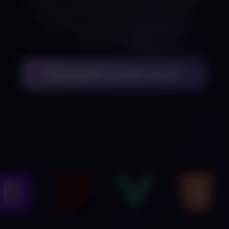
ezt és más funkciókat a Te projektedbe.
Professzionális megoldások, egyedi
igényekre szabva.
Felveszem a kapcsolatot