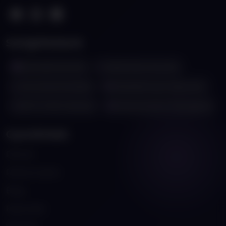
Szolgáltatások
Weboldal készítés
Webáruház készítés
Keresőoptimalizálás
Webalkalmazás fejlesztés
ERP & CRM rendszer
Karbantartás & Támogatás
Gyorslinkek
Rólunk
Referenciáink
Blog
Kapcsolat