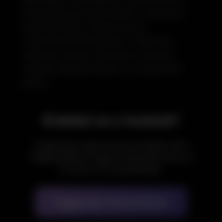
Ezek segítenek optimalizálni a logisztikai
folyamatokat és csökkenteni az
üzemeltetési költségeket. A hatékony
szállítási rendszer közvetlenül javítja a
vásárlók elégedettségét és a visszatérési
arányt.
Érdekel ez a funkció?
Foglalj egy ingyenes konzultációt, ahol
megbeszéljük, hogyan illeszthető be ez a
funkció a Te projektedbe.
Ingyenes konzultáció