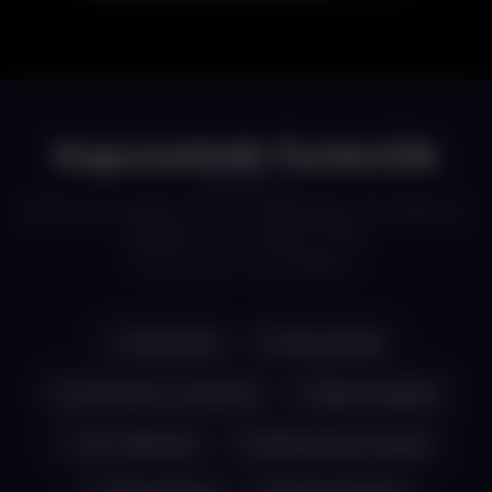
Kapcsolódó funkciók
EZEK A FUNKCIÓK IS ÉRDEKELHETNEK A
WEBOLDAL KÉSZÍTÉS
SZOLGÁLTATÁSBÓL
SMS küldés
Online fizetés
Automatikus számlázás
Időpontfoglalás
Havi előfizetés
Raktárkészlet kezelés