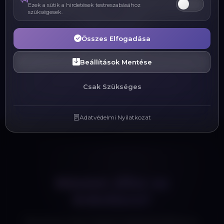
Ezek a sütik a hirdetések testreszabásához
Digitális pénztárca
QR kód generálás
szükségesek.
Hűségprogram
Összes Elfogadása
Beállítások Mentése
Vissza a Weboldal készítés oldalra
Csak Szükséges
Adatvédelmi Nyilatkozat
Készen állsz az
indulásra?
Beszéljük meg, hogyan implementálhatjuk