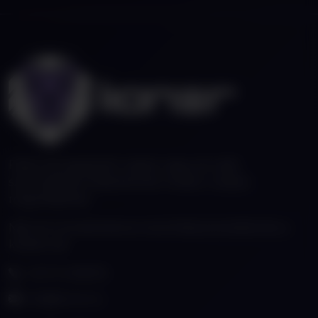
Fiatal, de tapasztalt csapat vagyunk, akik
szenvedéllyel fejlesztenek modern webes
megoldásokat.
Nálunk a kreativitás és a technikai precizitás kéz a
kézben jár.
+36 70 4308133
info@lioner.hu