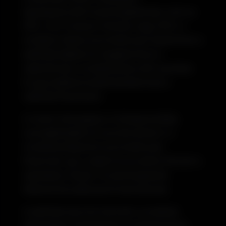
legnépszerűbb futárszolgálatokat, mint az
MPL, GLS, Foxpost, Packeta vagy DPD. A
rendszer képes automatikusan kiszámítani a
szállítási díjakat és megjeleníteni a
vásárlóknak a rendelkezésre álló opciókat.
Ez gyorsabbá és átláthatóbbá teszi a
vásárlási folyamatot.
A modul támogatja a címkegenerálást,
csomagfeladást és nyomkövetést is. A
rendelési állapotok automatikusan
frissülnek, így a vásárló és az admin felület is
naprakész marad. A futárintegrációk
hibamentes adatcserét biztosítanak.
A szállítási riportok elemzik a rendelési
sebességet, költségeket és teljesítményt.