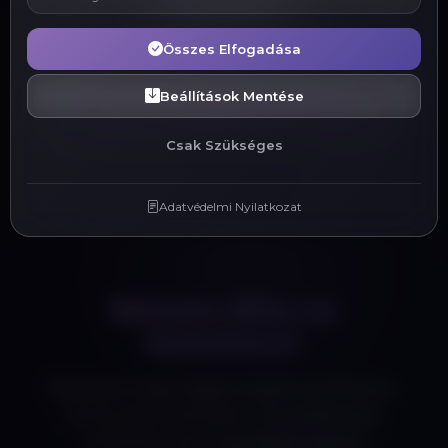
Hűségprogram
Összes Elfogadása
Beállítások Mentése
Vissza a Weboldal készítés oldalra
Csak Szükséges
Adatvédelmi Nyilatkozat
Készen állsz az
indulásra?
Beszéljük meg, hogyan implementálhatjuk
ezt és más funkciókat a Te projektedbe.
Professzionális megoldások, egyedi