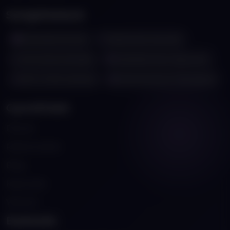
Szolgáltatások
Weboldal készítés
Webáruház készítés
Keresőoptimalizálás
Webalkalmazás fejlesztés
ERP & CRM rendszer
Karbantartás & Támogatás
Gyorslinkek
Rólunk
Referenciáink
Blog
Kapcsolat
Városok
Eszközök