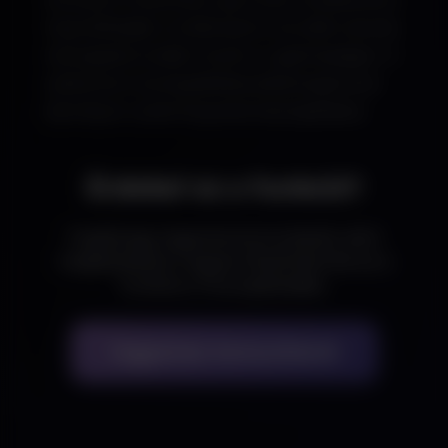
használhatják. A többnyelvű és több valutás
támogatás tovább növeli a rugalmasságot. A
széles körű kompatibilitás alkalmassá teszi
bármilyen üzleti folyamat kiszolgálására.
Érdekel ez a funkció?
Foglalj egy ingyenes konzultációt, ahol
megbeszéljük, hogyan illeszthető be ez a
funkció a Te projektedbe.
Ingyenes konzultáció