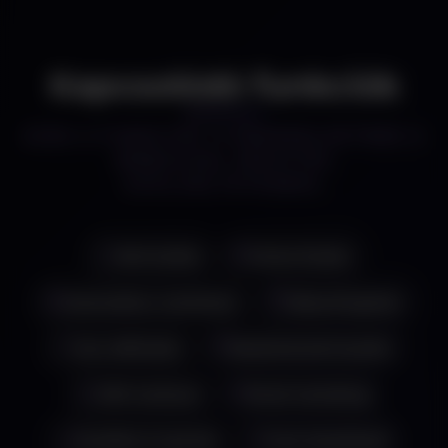
Kapcsolódó funkciók
EZEK A FUNKCIÓK IS ÉRDEKELHETNEK A
WEBOLDAL KÉSZÍTÉS
SZOLGÁLTATÁSBÓL
SMS küldés
Online fizetés
Automatikus számlázás
Időpontfoglalás
Havi előfizetés
Raktárkészlet kezelés
CRM rendszer
Email marketing
Analitika & riportok
Push értesítések