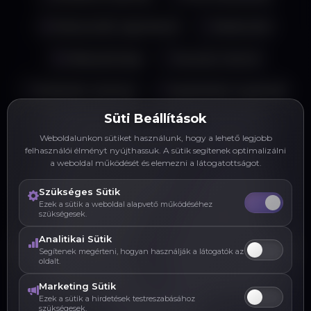
Felhasználói regisztráció
Webáruház
Többnyelvűség
Keresési funkció
Értékelési rendszer
Képfeltöltés & galériák
Süti Beállítások
API integrációk
Szállítási rendszer
Weboldalunkon sütiket használunk, hogy a lehető legjobb
felhasználói élményt nyújthassuk. A sütik segítenek optimalizálni
Kupon & kedvezmények
Élő chat
a weboldal működését és elemezni a látogatottságot.
Exportálás (Excel, PDF)
Blog & hírek
Szükséges Sütik
Ezek a sütik a weboldal alapvető működéséhez
szükségesek.
Térkép integráció
Eseménynaptár
Analitikai Sütik
Jogosultságkezelés
Dashboard & statisztika
Segítenek megérteni, hogyan használják a látogatók az
oldalt.
Digitális pénztárca
QR kód generálás
Marketing Sütik
Ezek a sütik a hirdetések testreszabásához
szükségesek.