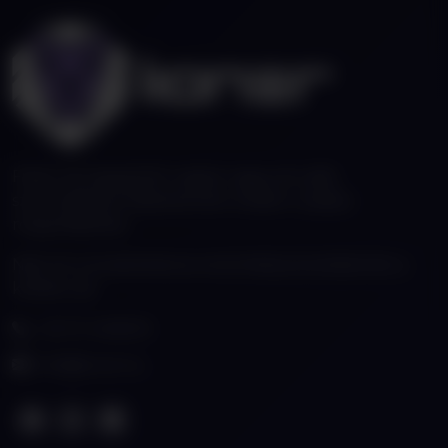
Fiatal, de tapasztalt csapat vagyunk, akik
szenvedéllyel fejlesztenek modern webes
megoldásokat.
Nálunk a kreativitás és a technikai precizitás kéz a
kézben jár.
+36 70 4308133
info@lioner.hu