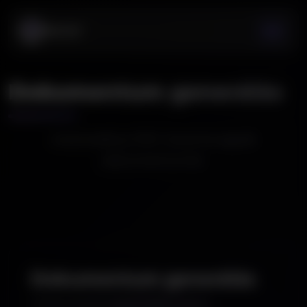
Dokumentum generálás
Automatikus PDF, Excel és egyéb
dokumentumok.
Dokumentum generálás
A dokumentumgeneráló modul