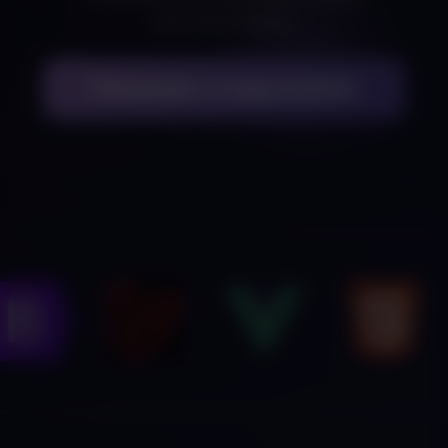
igényekre szabva.
Felveszem a kapcsolatot