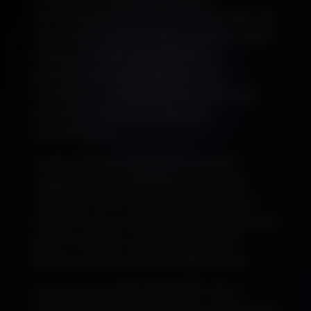
automatikusan állít elő PDF, Excel vagy más
típusú dokumentumokat a rendszer adatai
alapján. Ez ideális szerződésekhez,
igazolásokhoz, jelentésekhez vagy
számlákhoz. A folyamat automatikus, így
jelentősen csökkenti a manuális
adminisztrációt.
A sablonok testreszabhatók, brandelt
megjelenéssel és dinamikusan kitöltött
mezőkkel. A PDF export nagy méretű és
összetett dokumentumok esetén is gyors és
stabil. A rendszer naplózza a generált
fájlokat, így teljes átláthatóságot kapsz.
A dokumentumgenerálás REST API-n
keresztül is elérhető, így külső rendszerek is