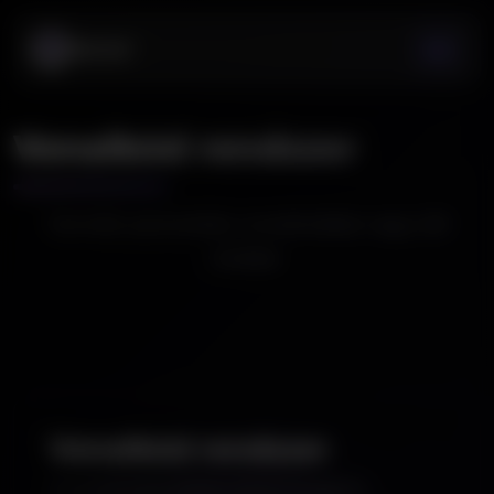
Vonalkód rendszer
Termék azonosítás vonalkóddal vagy QR
kóddal.
Vonalkód rendszer
A vonalkódrendszer precíz és gyors