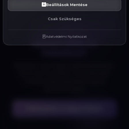
Beállítások Mentése
Csak Szükséges
Adatvédelmi Nyilatkozat
Készen állsz az
indulásra?
Beszéljük meg, hogyan implementálhatjuk
ezt és más funkciókat a Te projektedbe.
Professzionális megoldások, egyedi
igényekre szabva.
Felveszem a kapcsolatot