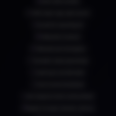
Multi-raktár kezelés
Felhő alapú vagy saját szerver
Excel/CSV import/export
Többnyelvű rendszer
Több pénznem támogatás
Szerepkör alapú jogosultság
Audit log & verziókövetés
Push & email értesítések
API integráció külső rendszerekkel
Naptár & Google Calendar szinkron