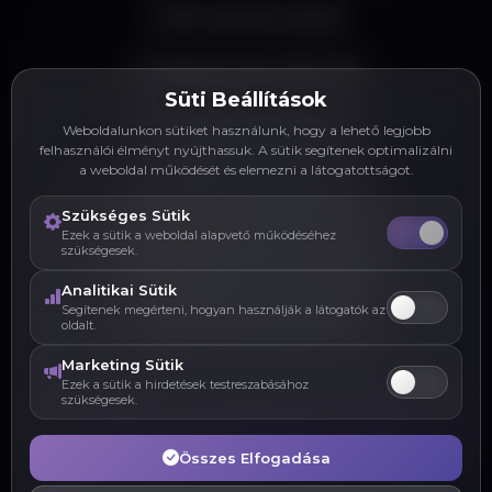
PDF riportok & export
Adatbiztonság & titkosítás
Süti Beállítások
Valós idejű dashboard
Weboldalunkon sütiket használunk, hogy a lehető legjobb
felhasználói élményt nyújthassuk. A sütik segítenek optimalizálni
KPI & teljesítmény mérés
a weboldal működését és elemezni a látogatottságot.
Szükséges Sütik
NAV online számla integráció
Ezek a sütik a weboldal alapvető működéséhez
szükségesek.
Email marketing automatizálás
Analitikai Sütik
Segítenek megérteni, hogyan használják a látogatók az
Tömeges adatimport/export
oldalt.
Marketing Sütik
Ezek a sütik a hirdetések testreszabásához
szükségesek.
Vissza a ERP & CRM Rendszer oldalra
Összes Elfogadása