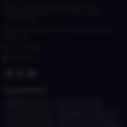
Fiatal, de tapasztalt csapat vagyunk, akik
szenvedéllyel fejlesztenek modern webes
megoldásokat.
Nálunk a kreativitás és a technikai precizitás kéz a
kézben jár.
+36 70 4308133
info@lioner.hu
Szolgáltatások
Weboldal készítés
Webáruház készítés
Keresőoptimalizálás
Webalkalmazás fejlesztés
ERP & CRM rendszer
Karbantartás & Támogatás