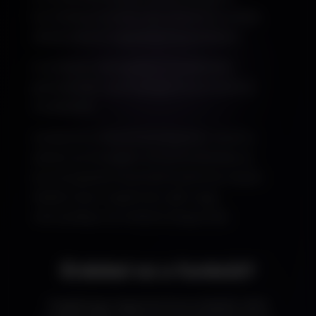
termékazonosítást tesz lehetővé a teljes
raktározási és logisztikai folyamatban.
A rendszer támogatja a vonalkódok
generálását, nyomtatását és termékhez
rendelését.
Csökkenti a hibalehetőségeket, növeli a
raktári pontosságot, és automatizálja az
árumozgatási folyamatok jelentős részét.
Ideális olyan cégeknek, akik nagy
mennyiségű termékkel dolgoznak.
Érdekel ez a funkció?
Foglalj egy ingyenes konzultációt, ahol