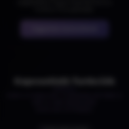
megbeszéljük, hogyan illeszthető be ez a
funkció a Te projektedbe.
Ingyenes konzultáció
Kapcsolódó funkciók
EZEK A FUNKCIÓK IS ÉRDEKELHETNEK A
ERP & CRM RENDSZER
SZOLGÁLTATÁSBÓL