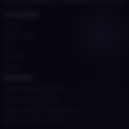
Gyorslinkek
Rólunk
Referenciáink
Blog
Kapcsolat
Városok
Eszközök
Ingyenes QR kód generátor
Ingyenes Kép Vágó Eszköz
Ingyenes Kép Optimalizáló Eszköz
Ingyenes Jelenléti Ív Készítő