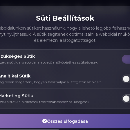
Kapcsolódó funkciók
Süti Beállítások
S ÉRDEKELHETNEK A ERP & CRM RENDSZ
boldalunkon sütiket használunk, hogy a lehető legjobb felhaszná
yt nyújthassuk. A sütik segítenek optimalizálni a weboldal műk
és elemezni a látogatottságot.
Vonalkód rendszer
Felhő alapú vagy saját szerver
Szükséges Sütik
zek a sütik a weboldal alapvető működéséhez szükségesek.
bb pénznem támogatás
Szerepkör alapú jogosults
nalitikai Sütik
endszerekkel
Naptár & Google Calendar szinkron
egítenek megérteni, hogyan használják a látogatók az oldalt.
Marketing Sütik
Valós idejű dashboard
KPI & teljesítmény mérés
zek a sütik a hirdetések testreszabásához szükségesek.
il marketing automatizálás
Tömeges adatimport/
Összes Elfogadása