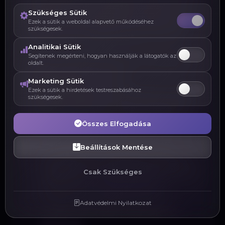
adott személy önmagáról. Elsőre kicsit
Szükséges Sütik
ijesztő lehet, de igazából valóban az is,
Ezek a sütik a weboldal alapvető működéséhez
szükségesek.
hogy ilyen sok adatot adunk át neki.
Analitikai Sütik
Segítenek megérteni, hogyan használják a látogatók az
Tárolja a böngészési előzményeinket, a
oldalt.
kereséseinket, a videó
Marketing Sütik
Ezek a sütik a hirdetések testreszabásához
megtekintéseinket, hogy mikor milyen
szükségesek.
hirdetésre kattintunk rá, de még azt is,
hogy merre járunk a nagyvilágban.
Összes Elfogadása
Beállítások Mentése
Ha szeretnéd megnézni, hogy a
térképen mit mutat rólad a Google,
Csak Szükséges
akkor azt
itt megnézheted.
Adatvédelmi Nyilatkozat
A teljes keresőaktivitásodat
itt
láthatod.