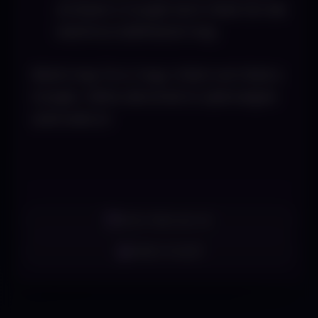
amelyet a Google tárol rólad. Ezt ide
kattintva találhatod meg.
Nézd meg Te is, hogy miket tud rólad a
Google.. hátha derülnek ki újdonságok
számodra is!
2022. február 23.
Ádám Kristóf