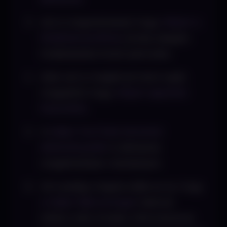
Azt is megnézheted, hogy
milyen a
hirdetési profilod
, amely alapján
hirdetéseket kínál számodra.
Akár azt is megbírod nézni saját
magadról, hogy
milyen appokat
használsz.
A
teljes YouTube keresési
előzményedet
is láthatod,
meglehetősen részletesen.
Ami pedig a legdurvább az az, hogy
a teljes fájlcsomagot
lebírod
tölteni, tele minden információval,