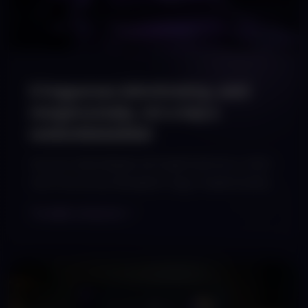
5 ingyenes bővítmény, ami
megmutatja, mi a baj a
weboldaladdal
Ha van weboldalad, de fogalmad sincs, miért
nem hoz annyi látogatót vagy megkeresést,
mint kellene, nem vagy egyedül. A legtöbb
Tovább olvasom
probléma nem bonyolult, csak nem látod,
mert nincs hozzá a megfelelő szemüveged.
Ehhez a szemüveghez most öt ingyenes
eszközt adunk, amivel percek alatt
kiderítheted, mi akadályozza a weboldaladat.