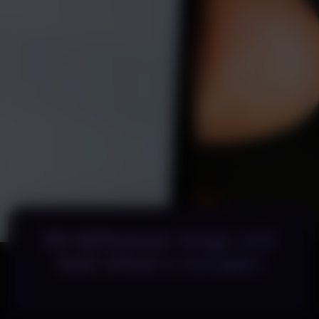
Itt láthatod, hogy mit
tud rólad a Google!