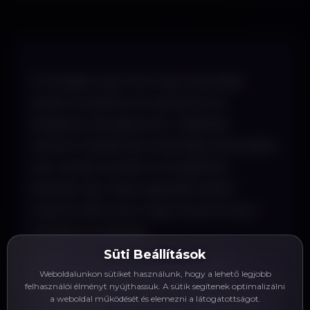
A Googlet nap mint nap használja
szinte mindenki. Itt keresünk rá
dolgokra, böngészünk, videókat
nézünk. Sokaknak Androidos készüléke
van, amely szintén a Googlehez
tartozik, így még nagyobb esélyt
tudunk adni arra, hogy lenyomozzon
minket a multicég.
Süti Beállítások
Nagyon sok esetben már maga a
Weboldalunkon sütiket használunk, hogy a lehető legjobb
felhasználói élményt nyújthassuk. A sütik segítenek optimalizálni
Google többet tud 1-2 emberről, mint az
a weboldal működését és elemezni a látogatottságot.