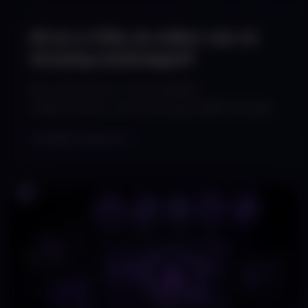
Mi az a CDN, és mikor van rá
tényleg szükséged?
Egy valós Lioner-mérés alapján
megmutatjuk, mennyivel gyorsabb tényleg
egy CDN a saját szerverednél – és azt is,
Tovább olvasom
mikor nem éri meg neked bevezetni.