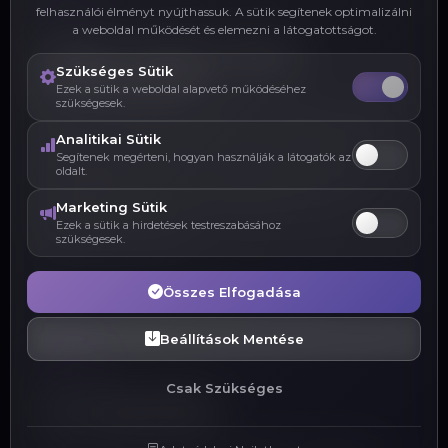
01
felhasználói élményt nyújthassuk. A sütik segítenek optimalizálni
a weboldal működését és elemezni a látogatottságot.
Magyar csapat, magyar
Szükséges Sütik
kommunikáció
Ezek a sütik a weboldal alapvető működéséhez
szükségesek.
100% magyar nyelvű kommunikáció, magyar
Analitikai Sütik
időzóna. Fülöpszállási vállalkozásoddal
Segítenek megérteni, hogyan használják a látogatók az
oldalt.
ugyanazon a nyelven beszélünk – szó szerint
és képletesen is. Nincs félreértés, nincs
Marketing Sütik
Ezek a sütik a hirdetések testreszabásához
időzóna probléma.
szükségesek.
Összes Elfogadása
02
Beállítások Mentése
Csak Szükséges
8 év tapasztalat