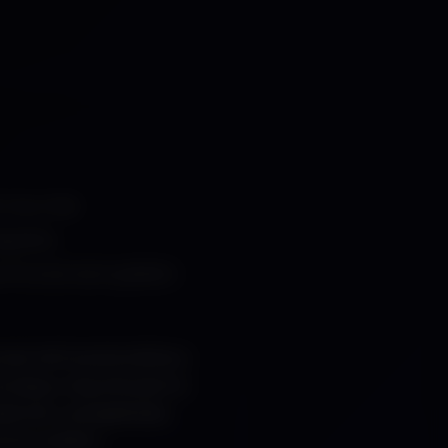
t ma már
itális
y Érd és környékén
rsan kell pozicionálnia a
utatja a cég előnyeit és
rnál: a szolgáltatási
ommunikálni.