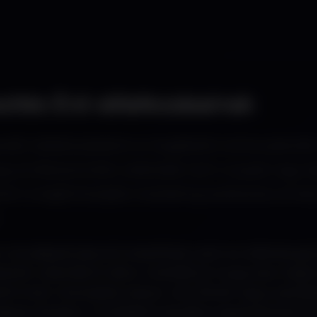
ítés Érd vállalkozásainak
dő vállalkozásként a megfelelő online jelenlé
y professzionális weboldal nem csupán egy dig
nem a legfontosabb marketing eszközöd, amel
a budapesti piaccal is összefolyik, ezért az oldalnak gyo
elépített weboldal itt akkor működik jól, ha gyorsan megm
lt kínál. A keresések sokszor nem állnak meg a városhatá
pest, Budaörs, Törökbálint irányába is egyértelműen k