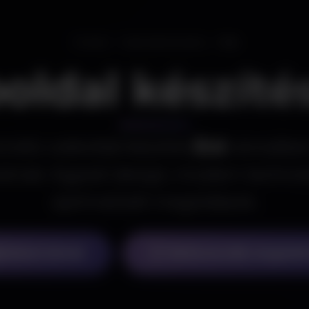
Főoldal
Weboldal készítés
Érd
oldal készíté
onális weboldal készítés
Érd
városába
soknak. Egyedi design, modern technol
optimalizált megoldások.
ánlatot kérek
Referenciák megteki