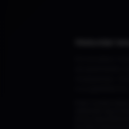
Weboldal kész
Érd városában műkö
elengedhetetlen. Eg
névjegykártya – ha
is új ügyfeleket hoz.
Érden a verseny sokszor 
vállalkozást. Egy jól f
könnyű kapcsolatfelvéte
területet érdemes Buda