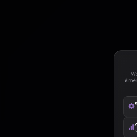
We
élmén
E
A
S