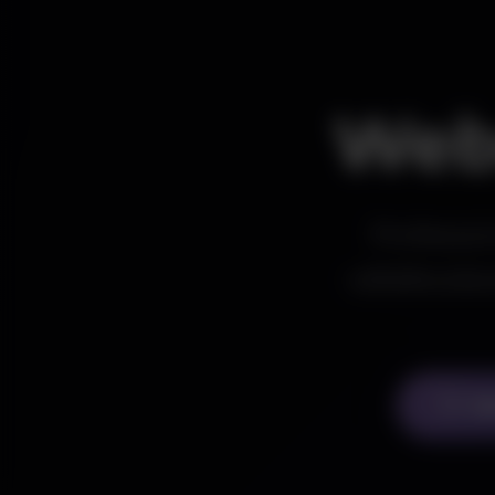
Web
Professzi
vállalkozá
Aj