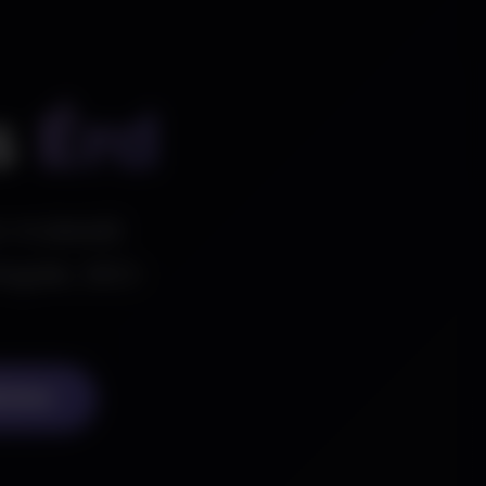
s
Érd
n működő
ógiák, SEO-
ntése