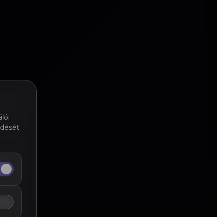
lói
ödését