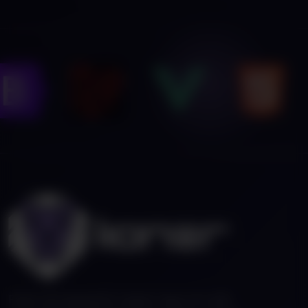
Fiatal, de tapasztalt csapat vagyunk, akik