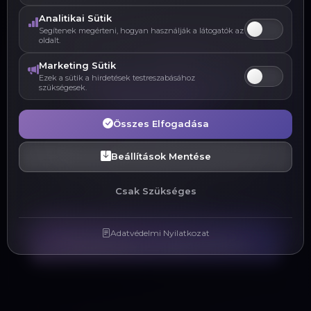
Analitikai Sütik
Segítenek megérteni, hogyan használják a látogatók az
oldalt.
Marketing Sütik
Készen állsz az
Ezek a sütik a hirdetések testreszabásához
szükségesek.
indulásra?
Összes Elfogadása
Beszéljük meg, hogyan implementálhatjuk
ezt és más funkciókat a Te projektedbe.
Beállítások Mentése
Professzionális megoldások, egyedi
Csak Szükséges
igényekre szabva.
Adatvédelmi Nyilatkozat
Felveszem a kapcsolatot