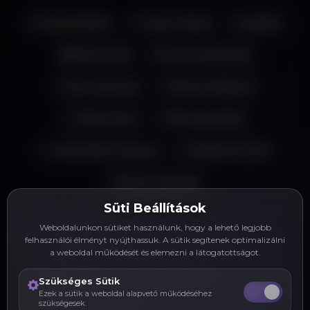
Laravel (PHP)
Vue.js / React
MySQL
RESTful API
Git verziókezelés
SSL & Security
Email integráció
SMS & Push
PDF generálás
Automatikus backup
Webhook & API
Multi-language
Süti Beállítások
Weboldalunkon sütiket használunk, hogy a lehető legjobb
felhasználói élményt nyújthassuk. A sütik segítenek optimalizálni
Vissza a Üzleti Rendszer oldalra
a weboldal működését és elemezni a látogatottságot.
Szükséges Sütik
Ezek a sütik a weboldal alapvető működéséhez
szükségesek.