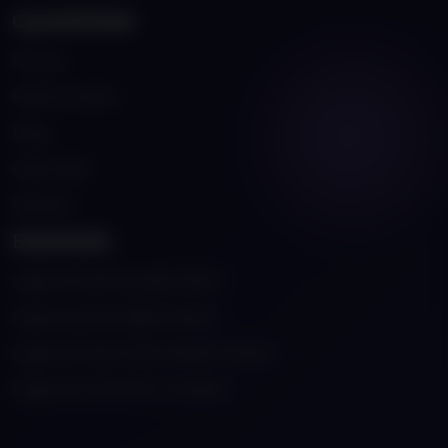
Gyorslinkek
Rólunk
Referenciáink
Blog
Kapcsolat
Városok
Eszközök
Ingyenes QR kód generátor
Ingyenes Kép Vágó Eszköz
Ingyenes Kép Optimalizáló Eszköz
Ingyenes Jelenléti Ív Készítő