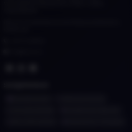
szenvedéllyel fejlesztenek modern webes
megoldásokat.
Nálunk a kreativitás és a technikai precizitás kéz a
kézben jár.
+36 70 4308133
info@lioner.hu
Szolgáltatások
Weboldal készítés
Webáruház készítés
Keresőoptimalizálás
Webalkalmazás fejlesztés
ERP & CRM rendszer
Karbantartás & Támogatás