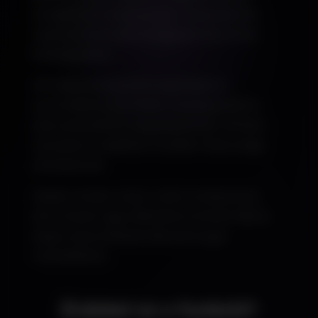
szolgáltatók integrációját. A tranzakciók
naplózottak és biztonságosan kerülnek
feldolgozásra.
API alapú integrációk segítségével
automatikus számlázás, visszaigazolás és
státuszkezelés is megvalósítható. Minden
tranzakció megfelel a modern biztonsági
előírásoknak.
Ideális minden olyan üzleti rendszerhez,
ahol fizetés vagy díjfizetés történik. Biztos
alapot ad professzionális pénzügyi
működéshez.
Érdekel ez a funkció?