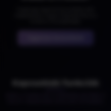
Foglalj egy ingyenes konzultációt, ahol
megbeszéljük, hogyan illeszthető be ez a
funkció a Te projektedbe.
Ingyenes konzultáció
Kapcsolódó funkciók
EZEK A FUNKCIÓK IS ÉRDEKELHETNEK A
ÜZLETI RENDSZER SZOLGÁLTATÁSBÓL