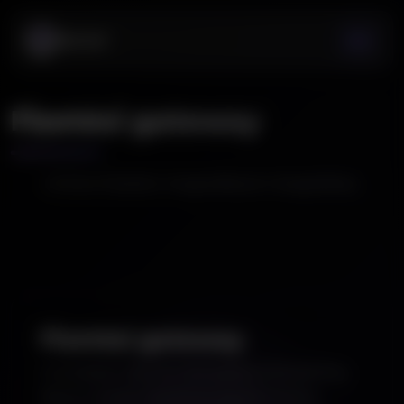
Fizetési gateway
Online fizetési megoldások integrálása.
Fizetési gateway
A rendszer natívan támogatja a SimplePay,
Barion, Stripe, PayPal és egyéb fizetési