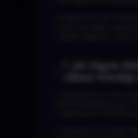
tud megtenni a te vállalkoz
Az alábbi öt jel nem elmélet
amikor egy ügyfél megkeres m
valóban elegendő. A cél az, 
1. jel: Egyre 
válasz mindig 
Az ügyfélportál, az online üg
belső feladatkezelő. Ezek m
megjelennek. A WordPress er
A probléma nem a plugin lét