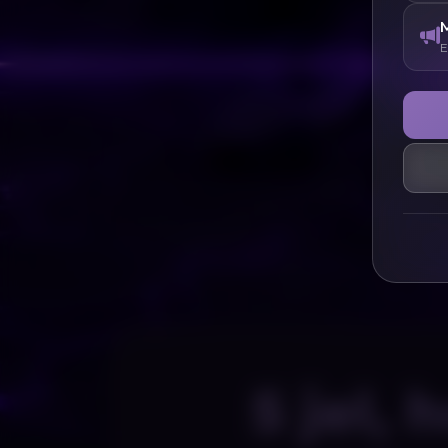
E
5 jel,