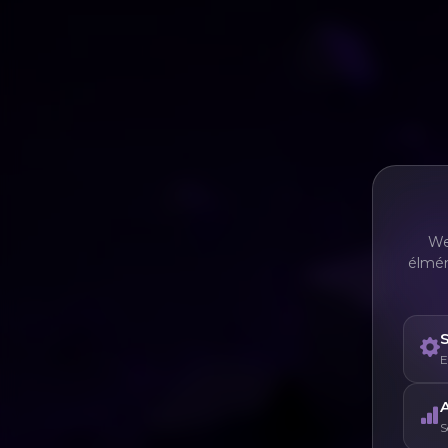
We
élmén
E
A
S