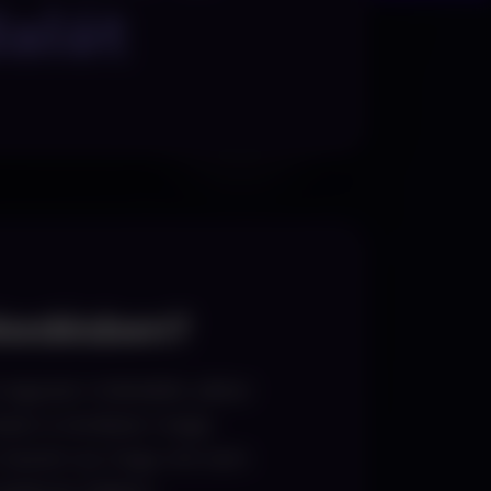
alát
ekedésben?
i egyszer működött, akkor
iszen a rendszer maga
s, hanem az, hogy mit nem