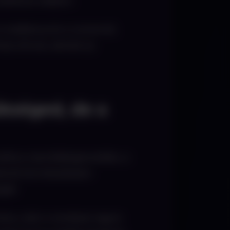
tatkozó oldalon.
 találkozunk a Lionernél,
ss-től azt, akinek az
ükséged, de a
atikus szerződésgenerálás, a
zásnál természetesen
gál.
mény után a rendszer egyre