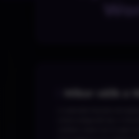
Wor
Mikor válik a
A weboldal készítés témájába
örökre elegendő lesz. A Wor
valóban sokat tud. Az igazi