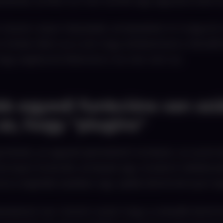
ásodnak, amikor az már túlnőtt egy egyszerű bemu
i, hanem olyan helyzetek, amelyekkel mi magunk is
inket. Nem az a cél, hogy elrettentsük a WordPre
hogy segítsünk felismerni, ha már nem az.
több egyedi funkcióra van sz
az, hogy "plugins"
yintézés, az egyedi ajánlatkérő rendszer, az autom
ind olyan funkciók, amelyek egy növekvő vállalko
re a legtöbb esetben egy újabb bővítménnyel rea
ezésével van, hanem azzal, hogy a sokadik bővít