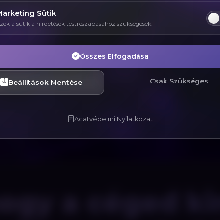
Marketing Sütik
zek a sütik a hirdetések testreszabásához szükségesek.
Összes Elfogadása
Csak Szükséges
Beállítások Mentése
Adatvédelmi Nyilatkozat
 hogy a céged ki