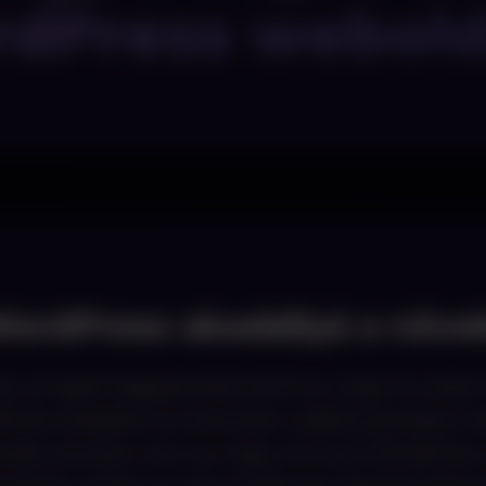
dPress webold
 WordPress akadállyá a növ
n az egyik leggyakoribb tévhit az, hogy ha valam
dPress esetében ez különösen csábító gondolat, h
 kérdés azonban nem az, hogy mit tud a WordPres