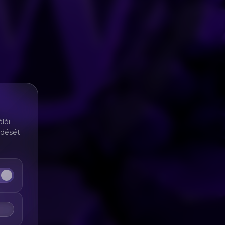
lói
ödését